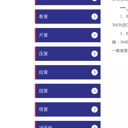
一
卷簧
1、
304为
2、
片簧
辆；30
一般都要
压簧
拉簧
扭簧
塔簧
冲压件