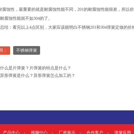
耐腐蚀性，最重要的就是耐腐蚀性能不同，201的耐腐蚀性能很差，所以价格
耐腐蚀性能就不如304的了。
总结：看完以上4点区别，大家应该能明白不锈钢201和304
弹簧
定做的价
调用：
不锈钢弹簧
什么是片弹簧？片弹簧的特点是什么？
异形弹簧是什么？异形弹簧怎么加工的？
-
产品中心
-
视频中心
-
厂房展示
-
合作客户
-
弹簧应用