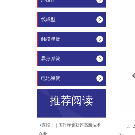
线成型
触摸弹簧
异形弹簧
电池弹簧
推荐阅读
喜报！｜国洋弹簧获评高新技术
3、
企业