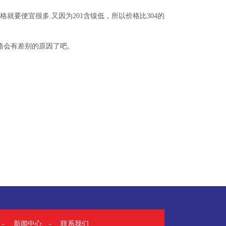
就要便宜很多.又因为201含镍低，所以价格比304的
格会有差别的原因了吧。
-
新闻中心
-
联系我们