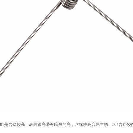
201是含锰较高，表面很亮带有暗黑的亮，含锰较高容易生锈。304含铬